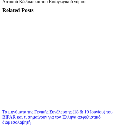
Αστικού Κώδικα και του Εισαγωγικού νόμου.
Related Posts
Τα μηνύματα της Γενικής Συνέλευσης (18 & 19 Ιουνίου) του
BIPAR και τι σημαίνουν για τον Έλληνα ασφαλιστικό
διαμεσολαβητή