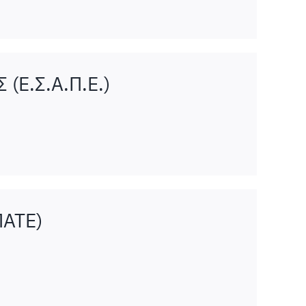
Ε.Σ.Α.Π.Ε.)
ΑΤΕ)