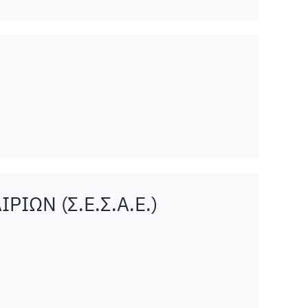
ΩΝ (Σ.Ε.Σ.Α.Ε.)