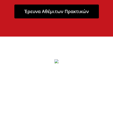
Έρευνα Αθέμιτων Πρακτικών
“Αν μπορούσα, θα έγραφα τη λέξη
Ασφάλιση πάνω σε κάθε σπίτι & στο
μέτωπο κάθε ανθρώπου.”
Winston Churchill