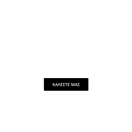
προσδοκίες των μελών
μας και δημιουργούμε
νέες ευκαιρίες
αντιμετωπίζοντας μαζί τα
εμπόδια του κλάδου
ΚΑΛΕΣTΕ ΜΑΣ