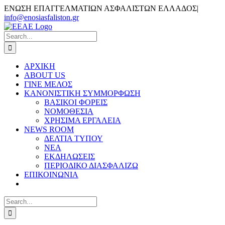
Skip
ΕΝΩΣΗ ΕΠΑΓΓΕΛΜΑΤΙΩΝ ΑΣΦΑΛΙΣΤΩΝ ΕΛΛΑΔΟΣ
|
to
info@enosiasfaliston.gr
content
Email
Search
for:
ΑΡΧΙΚΗ
ABOUT US
ΓΙΝΕ ΜΕΛΟΣ
ΚΑΝΟΝΙΣΤΙΚΗ ΣΥΜΜΟΡΦΩΣΗ
ΒΑΣΙΚΟΙ ΦΟΡΕΙΣ
ΝΟΜΟΘΕΣΙΑ
ΧΡΗΣΙΜΑ ΕΡΓΑΛΕΙΑ
NEWS ROOM
ΔΕΛΤΙΑ ΤΥΠΟΥ
ΝΕΑ
ΕΚΔΗΛΩΣΕΙΣ
ΠΕΡΙΟΔΙΚΟ ΔΙΑΣΦΑΛΙΖΩ
ΕΠΙΚΟΙΝΩΝΙΑ
Search
for: