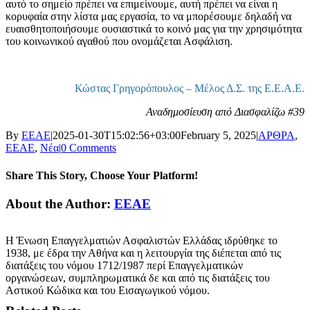
αυτό το σημείο πρέπει να επιμείνουμε, αυτή πρέπει να είναι η
κορυφαία στην λίστα μας εργασία, το να μπορέσουμε δηλαδή να
ευαισθητοποιήσουμε ουσιαστικά το κοινό μας για την χρησιμότητα
του κοινωνικού αγαθού που ονομάζεται Ασφάλιση.
Κώστας Γρηγορόπουλος – Μέλος Δ.Σ. της Ε.Ε.Α.Ε.
Αναδημοσίευση από Διασφαλίζω #39
By
ΕΕΑΕ
|
2025-01-30T15:02:56+03:00
February 5, 2025
|
ΑΡΘΡΑ
,
ΕΕΑΕ
,
Νέα
|
0 Comments
Share This Story, Choose Your Platform!
Facebook
LinkedIn
WhatsApp
Email
About the Author:
ΕΕΑΕ
Η Ένωση Επαγγελματιών Ασφαλιστών Ελλάδας ιδρύθηκε το
1938, με έδρα την Αθήνα και η λειτουργία της διέπεται από τις
διατάξεις του νόμου 1712/1987 περί Επαγγελματικών
οργανώσεων, συμπληρωματικά δε και από τις διατάξεις του
Αστικού Κώδικα και του Εισαγωγικού νόμου.