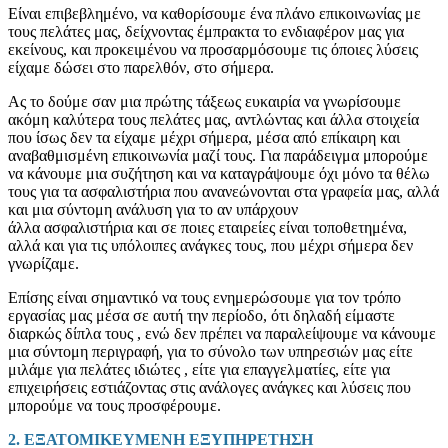
Είναι επιβεβλημένο, να καθορίσουμε ένα πλάνο επικοινωνίας με
τους πελάτες μας, δείχνοντας έμπρακτα το ενδιαφέρον μας για
εκείνους, και προκειμένου να προσαρμόσουμε τις όποιες λύσεις
είχαμε δώσει στο παρελθόν, στο σήμερα.
Ας το δούμε σαν μια πρώτης τάξεως ευκαιρία να γνωρίσουμε
ακόμη καλύτερα τους πελάτες μας, αντλώντας και άλλα στοιχεία
που ίσως δεν τα είχαμε μέχρι σήμερα, μέσα από επίκαιρη και
αναβαθμισμένη επικοινωνία μαζί τους. Για παράδειγμα μπορούμε
να κάνουμε μια συζήτηση και να καταγράψουμε όχι μόνο τα θέλω
τους για τα ασφαλιστήρια που ανανεώνονται στα γραφεία μας, αλλά
και μια σύντομη ανάλυση για το αν υπάρχουν
άλλα ασφαλιστήρια και σε ποιες εταιρείες είναι τοποθετημένα,
αλλά και για τις υπόλοιπες ανάγκες τους, που μέχρι σήμερα δεν
γνωρίζαμε.
Επίσης είναι σημαντικό να τους ενημερώσουμε για τον τρόπο
εργασίας μας μέσα σε αυτή την περίοδο, ότι δηλαδή είμαστε
διαρκώς δίπλα τους , ενώ δεν πρέπει να παραλείψουμε να κάνουμε
μια σύντομη περιγραφή, για το σύνολο των υπηρεσιών μας είτε
μιλάμε για πελάτες ιδιώτες , είτε για επαγγελματίες, είτε για
επιχειρήσεις εστιάζοντας στις ανάλογες ανάγκες και λύσεις που
μπορούμε να τους προσφέρουμε.
2. ΕΞΑΤΟΜΙΚΕΥΜΕΝΗ ΕΞΥΠΗΡΕΤΗΣΗ