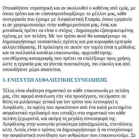
Οποιαδήποτε στρατηγική και αν ακολουθεί ο καθένας από εμάς, με
όποιο τρόπο και αν επαναπροσδιορίζουμε το μέλλον μας, κάθε
συνεργασία που έχουμε με Ασφαλιστική Εταιρία, όποιο εργαλείο
κι αν χρησιμοποιούμε στην καθημερινότητα μας, ένας και
μοναδικός πρέπει να είναι ο στόχος : Δημιουργία εξατομικευμένης
σχέσης με τον πελάτη. Με τον τρόπο αυτό θα καταφέρουμε να
δημιουργήσουμε ουσιαστικές σχέσεις και μια κορυφαία εμπειρία
αλληλεπίδρασης. Η πρόκληση σε αυτόν τον τομέα είναι η μέθοδος
και τα πολλαπλά κανάλια επικοινωνίας- αρχειοθέτησης-
υπενθύμισης-καταγραφής που πρέπει να επιλέξουμε προς χρήση,
ώστε η εργασία μας να γίνεται ποιοτικότερη, πιο εύκολη και από
οποιοδήποτε χώρο απαιτείται.
3. ΕΝΙΣΧΥΣΗ ΑΣΦΑΛΙΣΤΙΚΗΣ ΣΥΝΕΙΔΗΣΗΣ
Τέλος είναι ιδιαίτερα σημαντικό σε κάθε επικοινωνία με πελάτη
μας, είτε αφορά ανανέωση είτε νέα προσέγγιση, να είμαστε σε
θέση να μιλήσουμε γενικά για τον τρόπο που λειτουργεί η
Ασφάλιση , τα οφέλη που προκύπτουν από ένα καλά μελετημένο
ασφαλιστικό σχεδιασμό που εστιάζει στα σημαντικά του κάθε
πελάτη ξεχωριστά, και ακόμη τη μεγάλη συνεισφορά της
Ασφάλισης στην κοινωνία γενικότερα (αποζημιώσεις, επενδύσεις
κλπ). Αυτός είναι ο τρόπος να δημιουργήσουμε ή να ενισχύσουμε
την ασφαλιστική συνείδηση των ανθρώπων που επικοινωνούμε. Σε