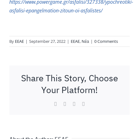
https://www.powergame.gr/asfalisi/327338/ypochreotiki-
asfalisi-epangelmation-zitoun-oi-asfalistes/
By
ΕΕΑΕ
|
September 27, 2022
|
ΕΕΑΕ
,
Νέα
|
0 Comments
Share This Story, Choose
Your Platform!
Facebook
LinkedIn
WhatsApp
Email