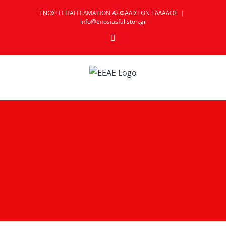
Skip
ΕΝΩΣΗ ΕΠΑΓΓΕΛΜΑΤΙΩΝ ΑΣΦΑΛΙΣΤΩΝ ΕΛΛΑΔΟΣ
|
to
info@enosiasfaliston.gr
content
Email