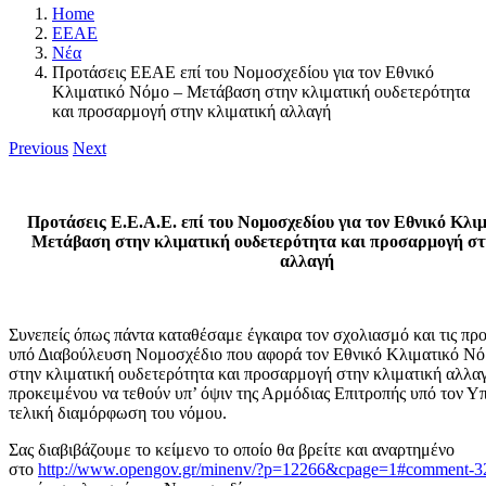
Home
ΕΕΑΕ
Νέα
Προτάσεις EEAE επί του Νομοσχεδίου για τον Εθνικό
Κλιματικό Νόμο – Μετάβαση στην κλιματική ουδετερότητα
και προσαρμογή στην κλιματική αλλαγή
Previous
Next
Προτάσεις Ε.Ε.Α.Ε. επί του Νομοσχεδίου για τον Εθνικό Κλι
Μετάβαση στην κλιματική ουδετερότητα και προσαρμογή στ
αλλαγή
Συνεπείς όπως πάντα καταθέσαμε έγκαιρα τον σχολιασμό και τις προ
υπό Διαβούλευση Νομοσχέδιο που αφορά τον Εθνικό Κλιματικό Ν
στην κλιματική ουδετερότητα και προσαρμογή στην κλιματική αλλα
προκειμένου να τεθούν υπ’ όψιν της Αρμόδιας Επιτροπής υπό τον Υπ
τελική διαμόρφωση του νόμου.
Σας διαβιβάζουμε το κείμενο το οποίο θα βρείτε και αναρτημένο
στο
http://www.opengov.gr/minenv/?p=12266&cpage=1#comment-