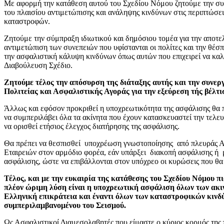
Με αφορμή την κατάθεση αυτού του Σχεδίου Νόμου ζητούμε την σ
του πλαισίου αντιμετώπισης και ανάληψης κινδύνων στις περιπτώσε
καταστροφών.
Ζητούμε την σύμπραξη ιδιωτικού και δημόσιου τομέα για την αποτ
αντιμετώπιση των συνεπειών που υφίστανται οι πολίτες και την θέσπ
την ασφαλιστική κάλυψη κινδύνων όπως αυτών που επιχειρεί να καλ
Διαβούλευση Σχέδιο.
Ζητούμε τέλος την απόσυρση της διάταξης αυτής και την συνερ
Πολιτείας και Ασφαλιστικής Αγοράς για την εξεύρεση τής βέλτ
Άλλως και εφόσον προκριθεί η υποχρεωτικότητα της ασφάλισης θα 
να συμπεριλάβει όλα τα ακίνητα που έχουν κατασκευαστεί την τελευ
να ορισθεί ετήσιος έλεγχος διατήρησης της ασφάλισης.
Θα πρέπει να θεσπισθεί υποχρέωση γνωστοποίησης από πλευράς 
Εταιρειών στον αρμόδιο φορέα, εάν υπάρξει διακοπή ασφάλισης ή
ασφάλισης, ώστε να επιβάλλονται στον υπόχρεο οι κυρώσεις που θ
Τέλος, και με την ευκαιρία της κατάθεσης του Σχεδίου Νόμου πι
πλέον ώριμη λύση είναι η υποχρεωτική ασφάλιση
όλων των ακι
Ελληνική επικράτεια και έναντι όλων των καταστροφικών κινδ
συμπεριλαμβανομένου του Σεισμού.
Ως Ασφαλιστικοί Διαμεσολαβητές που είμαστε ο κύριος κορμός της