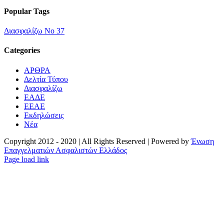
Popular Tags
Διασφαλίζω Νο 37
Categories
ΑΡΘΡΑ
Δελτία Τύπου
Διασφαλίζω
ΕΑΔΕ
ΕΕΑΕ
Εκδηλώσεις
Νέα
Copyright 2012 - 2020 | All Rights Reserved | Powered by
Ένωση
Επαγγελματιών Ασφαλιστών Ελλάδος
Email
Page load link
Go
to
Top