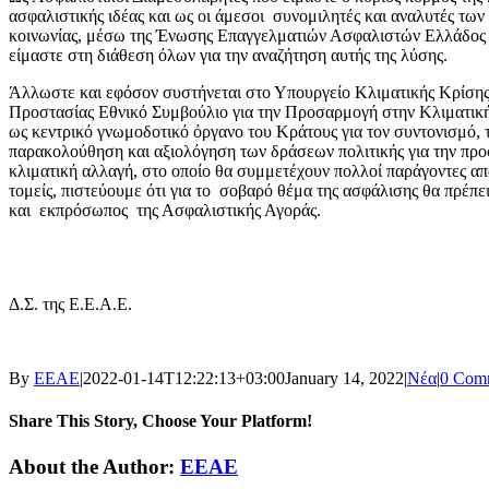
ασφαλιστικής ιδέας και ως οι άμεσοι συνομιλητές και αναλυτές των
κοινωνίας, μέσω της Ένωσης Επαγγελματιών Ασφαλιστών Ελλάδος 
είμαστε στη διάθεση όλων για την αναζήτηση αυτής της λύσης.
Άλλωστε και εφόσον συστήνεται στο Υπουργείο Κλιματικής Κρίσης
Προστασίας Εθνικό Συμβούλιο για την Προσαρμογή στην Κλιματικ
ως κεντρικό γνωμοδοτικό όργανο του Κράτους για τον συντονισμό, 
παρακολούθηση και αξιολόγηση των δράσεων πολιτικής για την πρ
κλιματική αλλαγή, στο οποίο θα συμμετέχουν πολλοί παράγοντες α
τομείς, πιστεύουμε ότι για το σοβαρό θέμα της ασφάλισης θα πρέπε
και εκπρόσωπος της Ασφαλιστικής Αγοράς.
Τ
Δ.Σ.
της Ε.Ε.Α.Ε.
By
ΕΕΑΕ
|
2022-01-14T12:22:13+03:00
January 14, 2022
|
Νέα
|
0 Com
Share This Story, Choose Your Platform!
Facebook
LinkedIn
WhatsApp
Email
About the Author:
ΕΕΑΕ