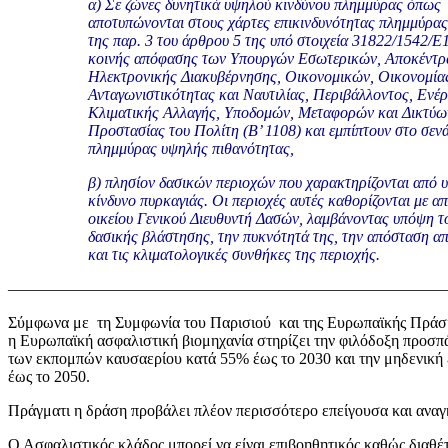
α) Σε ζώνες δυνητικά υψηλού κινδύνου πλημμύρας όπως
αποτυπώνονται στους χάρτες επικινδυνότητας πλημμύρας 
της παρ. 3 του άρθρου 5 της υπό στοιχεία 31822/1542/Ε
κοινής απόφασης των Υπουργών Εσωτερικών, Αποκέντρ
Ηλεκτρονικής Διακυβέρνησης, Οικονομικών, Οικονομία
Ανταγωνιστικότητας και Ναυτιλίας, Περιβάλλοντος, Ενέρ
Κλιματικής Αλλαγής, Υποδομών, Μεταφορών και Δικτύω
Προστασίας του Πολίτη (Β’ 1108) και εμπίπτουν στο σεν
πλημμύρας υψηλής πιθανότητας,
β) πλησίον δασικών περιοχών που χαρακτηρίζονται από 
κίνδυνο πυρκαγιάς. Οι περιοχές αυτές καθορίζονται με α
οικείου Γενικού Διευθυντή Δασών, λαμβάνοντας υπόψη το
δασικής βλάστησης, την πυκνότητά της, την απόσταση απ
και τις κλιματολογικές συνθήκες της περιοχής.
————————————————————————————
Σύμφωνα με τη Συμφωνία του Παρισιού και της Ευρωπαϊκής Πράσ
η Ευρωπαϊκή ασφαλιστική βιομηχανία στηρίζει την φιλόδοξη προσπ
των εκπομπών καυσαερίου κατά 55% έως το 2030 και την μηδενικ
έως το 2050.
Πράγματι η δράση προβάλει πλέον περισσότερο επείγουσα και αναγ
Ο Ασφαλιστικός κλάδος μπορεί να είναι επιβοηθητικός καθώς διαθέτ