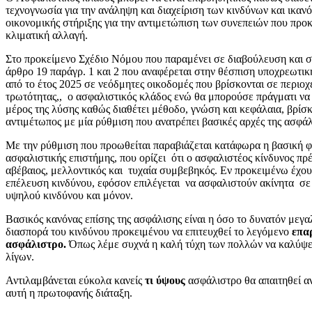
τεχνογνωσία για την ανάληψη και διαχείριση των κινδύνων και ικαν
οικονομικής στήριξης για την αντιμετώπιση των συνεπειών που προ
κλιματική αλλαγή.
Στο προκείμενο Σχέδιο Νόμου που παραμένει σε διαβούλευση και 
άρθρο 19 παράγρ. 1 και 2 που αναφέρεται στην θέσπιση υποχρεωτι
από το έτος 2025 σε νεόδμητες οικοδομές που βρίσκονται σε περιοχέ
τρωτότητας,, ο ασφαλιστικός κλάδος ενώ θα μπορούσε πράγματι να
μέρος της λύσης καθώς διαθέτει μέθοδο, γνώση και κεφάλαια, βρίσκ
αντιμέτωπος με μία ρύθμιση που ανατρέπει βασικές αρχές της ασφάλ
Με την ρύθμιση που προωθείται παραβιάζεται κατάφωρα η βασική φ
ασφαλιστικής επιστήμης, που ορίζει ότι ο ασφαλιστέος κίνδυνος πρέπ
αβέβαιος, μελλοντικός και τυχαία συμβεβηκός. Εν προκειμένω έχου
επέλευση κινδύνου, εφόσον επιλέγεται να ασφαλιστούν ακίνητα σε
υψηλού κινδύνου και μόνον.
Βασικός κανόνας επίσης της ασφάλισης είναι η όσο το δυνατόν μεγα
διασπορά του κινδύνου προκειμένου να επιτευχθεί το λεγόμενο
επα
ασφάλιστρο.
Όπως λέμε συχνά η καλή τύχη των πολλών να καλύψει
λίγων.
Αντιλαμβάνεται εύκολα κανείς
τι ύψους
ασφάλιστρο θα απαιτηθεί α
αυτή η πρωτοφανής διάταξη.