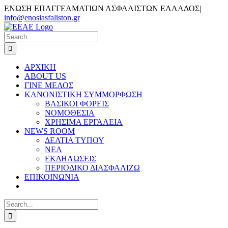
Skip
ΕΝΩΣΗ ΕΠΑΓΓΕΛΜΑΤΙΩΝ ΑΣΦΑΛΙΣΤΩΝ ΕΛΛΑΔΟΣ
|
to
info@enosiasfaliston.gr
content
Email
Search
for:
ΑΡΧΙΚΗ
ABOUT US
ΓΙΝΕ ΜΕΛΟΣ
ΚΑΝΟΝΙΣΤΙΚΗ ΣΥΜΜΟΡΦΩΣΗ
ΒΑΣΙΚΟΙ ΦΟΡΕΙΣ
ΝΟΜΟΘΕΣΙΑ
ΧΡΗΣΙΜΑ ΕΡΓΑΛΕΙΑ
NEWS ROOM
ΔΕΛΤΙΑ ΤΥΠΟΥ
ΝΕΑ
ΕΚΔΗΛΩΣΕΙΣ
ΠΕΡΙΟΔΙΚΟ ΔΙΑΣΦΑΛΙΖΩ
ΕΠΙΚΟΙΝΩΝΙΑ
Search
for: