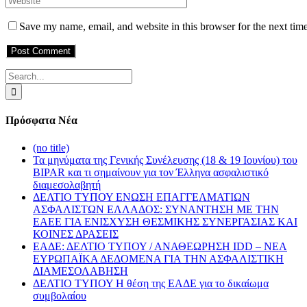
Save my name, email, and website in this browser for the next tim
Search
for:
Πρόσφατα Νέα
(no title)
Τα μηνύματα της Γενικής Συνέλευσης (18 & 19 Ιουνίου) του
BIPAR και τι σημαίνουν για τον Έλληνα ασφαλιστικό
διαμεσολαβητή
ΔΕΛΤΙΟ ΤΥΠΟΥ ΕΝΩΣΗ ΕΠΑΓΓΕΛΜΑΤΙΩΝ
ΑΣΦΑΛΙΣΤΩΝ ΕΛΛΑΔΟΣ: ΣΥΝΑΝΤΗΣΗ ΜΕ ΤΗΝ
ΕΑΕΕ ΓΙΑ ΕΝΙΣΧΥΣΗ ΘΕΣΜΙΚΗΣ ΣΥΝΕΡΓΑΣΙΑΣ ΚΑΙ
ΚΟΙΝΕΣ ΔΡΑΣΕΙΣ
EΑΔΕ: ΔΕΛΤΙΟ ΤΥΠΟΥ / ΑΝΑΘΕΩΡΗΣΗ IDD – ΝΕΑ
ΕΥΡΩΠΑΪΚΑ ΔΕΔΟΜΕΝΑ ΓΙΑ ΤΗΝ ΑΣΦΑΛΙΣΤΙΚΗ
ΔΙΑΜΕΣΟΛΑΒΗΣΗ
ΔΕΛΤΙΟ ΤΥΠΟΥ Η θέση της ΕΑΔΕ για το δικαίωμα
συμβολαίου