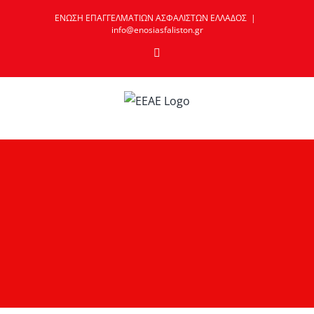
Skip
ΕΝΩΣΗ ΕΠΑΓΓΕΛΜΑΤΙΩΝ ΑΣΦΑΛΙΣΤΩΝ ΕΛΛΑΔΟΣ
|
to
info@enosiasfaliston.gr
content
Email