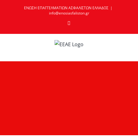
Skip
ΕΝΩΣΗ ΕΠΑΓΓΕΛΜΑΤΙΩΝ ΑΣΦΑΛΙΣΤΩΝ ΕΛΛΑΔΟΣ
|
to
info@enosiasfaliston.gr
content
Email