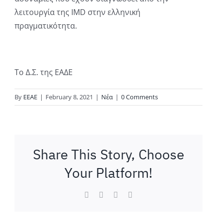
λειτουργία της IMD στην ελληνική
πραγματικότητα.
Το Δ.Σ. της ΕΑΔΕ
By
ΕΕΑΕ
|
February 8, 2021
|
Νέα
|
0 Comments
Share This Story, Choose
Your Platform!
Facebook
LinkedIn
WhatsApp
Email