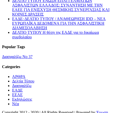
ΔΕΛΤΙΟ ΤΥΠΟΥ ΕΝΩΣΗ ΕΠΑΓΓΕΛΜΑΤΙΩΝ
ΑΣΦΑΛΙΣΤΩΝ ΕΛΛΑΔΟΣ: ΣΥΝΑΝΤΗΣΗ ΜΕ ΤΗΝ
ΕΑΕΕ ΓΙΑ ΕΝΙΣΧΥΣΗ ΘΕΣΜΙΚΗΣ ΣΥΝΕΡΓΑΣΙΑΣ ΚΑΙ
ΚΟΙΝΕΣ ΔΡΑΣΕΙΣ
EΑΔΕ: ΔΕΛΤΙΟ ΤΥΠΟΥ / ΑΝΑΘΕΩΡΗΣΗ IDD – ΝΕΑ
ΕΥΡΩΠΑΪΚΑ ΔΕΔΟΜΕΝΑ ΓΙΑ ΤΗΝ ΑΣΦΑΛΙΣΤΙΚΗ
ΔΙΑΜΕΣΟΛΑΒΗΣΗ
ΔΕΛΤΙΟ ΤΥΠΟΥ Η θέση της ΕΑΔΕ για το δικαίωμα
συμβολαίου
Popular Tags
Διασφαλίζω Νο 37
Categories
ΑΡΘΡΑ
Δελτία Τύπου
Διασφαλίζω
ΕΑΔΕ
ΕΕΑΕ
Εκδηλώσεις
Νέα
Copyright 2012 - 2020 | All Rights Reserved | Powered by
Ένωση