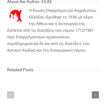
About the Author:
ΕΕΑΕ
Η Ένωση Επαγγελματιών Ασφαλιστών
Τα
Ελλάδας ιδρύθηκε το 1938, με έδρα
την Αθήνα και η λειτουργία της
μηνύματ
διέπεται από τις διατάξεις του νόμου 1712/1987
της
περί Επαγγελματικών οργανώσεων,
Γενικής
συμπληρωματικά δε και από τις διατάξεις του
Αστικού Κώδικα και του Εισαγωγικού νόμου.
Συνέλευ
(18
Related Posts
&
19
Ιουνίου)
του