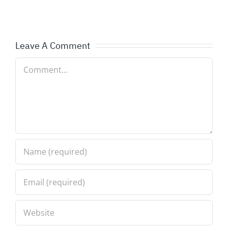
BIPAR
και
τι
Leave A Comment
σημαίνο
Comment
για
τον
Έλληνα
ασφαλισ
διαμεσο