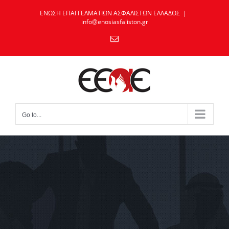
Skip
ΕΝΩΣΗ ΕΠΑΓΓΕΛΜΑΤΙΩΝ ΑΣΦΑΛΙΣΤΩΝ ΕΛΛΑΔΟΣ
|
to
info@enosiasfaliston.gr
content
Email
Go to...