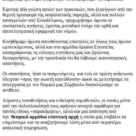
Έχοντας ιδία γνώση αυτών των πρακτικών, που ξεφεύγουν από την
θεμιτή προσφορά της ασφαλιστικής παροχής, αλλά και πολλών
καταγγελιών από Συναδέλφους, προχωρήσαμε άμεσα σε
ουσιαστικές κινήσεις, έχοντας μοναδικό στόχο την ορθή και
αποτελεσματική εφαρμογή του νόμου.
Κινηθήκαμε άμεσα απευθύνοντας επιστολές σε όλους τους άμεσα
εμπλεκόμενους, αλλά και στα αρμόδια όργανα Εποπτείας
καταγράφοντας τις εύλογες ενστάσεις μας και ζητώντας
διευκρινήσεις, με την προσδοκία ότι θα λάβουμε ικανοποιητικές
απαντήσεις.
Οι απαντήσεις ήταν οι αναμενόμενες και ενώ σε πρώτη ανάγνωση
έδειχναν «προς την σωστή κατεύθυνση» αφού τις μελετήσαμε σε
συνεργασία με τον Νομικό μας Σύμβουλο διαπιστώσαμε το
αντίθετο.
Αόριστες τοποθετήσεις και επίκληση νομοθεσιών, οι οποίες μέσα
από την πολυπλοκότητά τους αφήνουν ανοιχτά παράθυρα για
παντός είδους «παρακάμψεις», αλλά και μια απάντηση από
την
θεσμικά αρμόδια εποπτική αρχή
η οποία μάς επιβάλει να
επιμείνουμε και να αναζητήσουμε λύση μέσα από περαιτέρω
αναλυτική τεκμηρίωση.