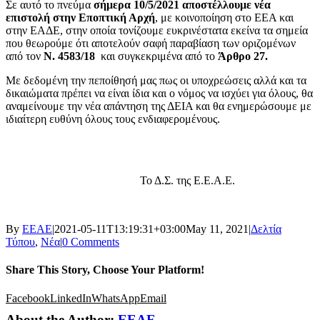
Σε αυτό το πνεύμα
σήμερα 10/5/2021 αποστέλλουμε νέα
επιστολή στην Εποπτική Αρχή
, με κοινοποίηση στο ΕΕΑ και
στην ΕΑΔΕ, στην οποία τονίζουμε ευκρινέστατα εκείνα τα σημεία
που θεωρούμε ότι αποτελούν σαφή παραβίαση των οριζομένων
από τον
Ν. 4583/18
και συγκεκριμένα από το
Άρθρο 27.
Με δεδομένη την πεποίθησή μας πως οι υποχρεώσεις αλλά και τα
δικαιώματα πρέπει να είναι ίδια και ο νόμος να ισχύει για όλους, θα
αναμείνουμε την νέα απάντηση της ΔΕΙΑ και θα ενημερώσουμε με
ιδιαίτερη ευθύνη όλους τους ενδιαφερομένους.
Το Δ.Σ. της Ε.Ε.Α.Ε.
By
ΕΕΑΕ
|
2021-05-11T13:19:31+03:00
May 11, 2021
|
Δελτία
Τύπου
,
Νέα
|
0 Comments
Share This Story, Choose Your Platform!
Facebook
LinkedIn
WhatsApp
Email
About the Author:
ΕΕΑΕ