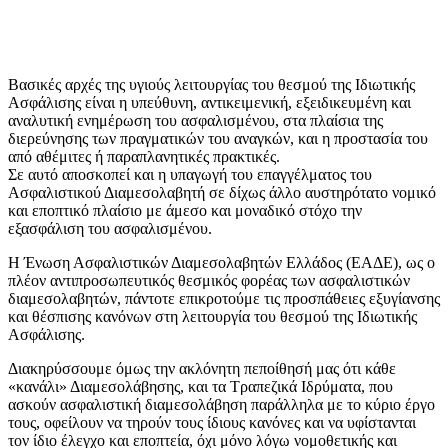
Βασικές αρχές της υγιούς λειτουργίας του θεσμού της Ιδιωτικής
Ασφάλισης είναι η υπεύθυνη, αντικειμενική, εξειδικευμένη και
αναλυτική ενημέρωση του ασφαλισμένου, στα πλαίσια της
διερεύνησης των πραγματικών του αναγκών, και η προστασία του
από αθέμιτες ή παραπλανητικές πρακτικές.
Σε αυτό αποσκοπεί και η υπαγωγή του επαγγέλματος του
Ασφαλιστικού Διαμεσολαβητή σε δίχως άλλο αυστηρότατο νομικό
και εποπτικό πλαίσιο με άμεσο και μοναδικό στόχο την
εξασφάλιση του ασφαλισμένου.
Η Ένωση Ασφαλιστικών Διαμεσολαβητών Ελλάδος (ΕΑΔΕ), ως ο
πλέον αντιπροσωπευτικός θεσμικός φορέας των ασφαλιστικών
διαμεσολαβητών, πάντοτε επικροτούμε τις προσπάθειες εξυγίανσης
και θέσπισης κανόνων στη λειτουργία του θεσμού της Ιδιωτικής
Ασφάλισης.
Διακηρύσσουμε όμως την ακλόνητη πεποίθησή μας ότι κάθε
«κανάλι» Διαμεσολάβησης, και τα Τραπεζικά Ιδρύματα, που
ασκούν ασφαλιστική διαμεσολάβηση παράλληλα με το κύριο έργο
τους, οφείλουν να τηρούν τους ίδιους κανόνες και να υφίστανται
τον ίδιο έλεγχο και εποπτεία, όχι μόνο λόγω νομοθετικής και