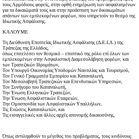
τους Αρμόδιους φορείς, στην ορθή ενημέρωση των ασφαλισμένων
για τα δικαιώματά τους και στην προάσπιση των δικαιωμάτων
απάντων των εμπλεκομένων φορέων, που υπηρετούν το θεσμό της
Ιδιωτικής Ασφάλισης.
ΚΑΛΟΥΜΕ
Τη Διεύθυνση Εποπτείας Ιδιωτικής Ασφάλισης (Δ.Ε.Ι.Α.) της
Τράπεζας της Ελλάδος,
όπως επιτελέσει τον θεσμικό – εποπτικό της ρόλο επί όλων των
εμπλεκομένων στην Ασφαλιστική Διαμεσολάβηση φορέων, και
των Τραπεζικών Ιδρυμάτων,
Τον Υπουργό Οικονομίας Υποδομών Ναυτιλίας και Τουρισμού,
Τον Γενικό Γραμματέα Εμπορίου και Καταναλωτή,
Τον Μεσολαβητή Τραπεζικών και Επενδυτικών Υπηρεσιών,
Τον Συνήγορο του Καταναλωτή,
Την Ένωση Ελληνικών Τραπεζών,
Την Ένωση Ασφαλιστικών Εταιρειών,
Την Ομοσπονδία των Ασφαλιστικών Υπαλλήλων,
Τις Ενώσεις Καταναλωτών, και
Τις εισαγγελικές και άλλες αρχές απονομής δικαιοσύνης,
Όπως αντιληφθούν το μέγεθος του προβλήματος, τους κινδύνους