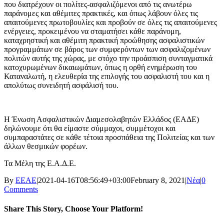
που διατρέχουν οι πολίτες-ασφαλιζόμενοι από τις ανωτέρω
παράνομες και αθέμιτες πρακτικές, και όπως λάβουν όλες τις
απαιτούμενες πρωτοβουλίες και προβούν σε όλες τις απαιτούμενες
ενέργειες, προκειμένου να σταματήσει κάθε παράνομη,
καταχρηστική και αθέμιτη πρακτική προώθησης ασφαλιστικών
προγραμμάτων σε βάρος των συμφερόντων των ασφαλιζομένων
πολιτών αυτής της χώρας, με στόχο την προάσπιση συνταγματικά
κατοχυρωμένων δικαιωμάτων, όπως η ορθή ενημέρωση του
Καταναλωτή, η ελευθερία της επιλογής του ασφαλιστή του και η
απολύτως συνειδητή ασφάλισή του.
Η Ένωση Ασφαλιστικών Διαμεσολαβητών Ελλάδος (ΕΑΔΕ)
δηλώνουμε ότι θα είμαστε σύμμαχοι, συμμέτοχοι και
συμπαραστάτες σε κάθε τέτοια προσπάθεια της Πολιτείας και των
άλλων θεσμικών φορέων.
Τα Μέλη της Ε.Α.Δ.Ε.
By
ΕΕΑΕ
|
2021-04-16T08:56:49+03:00
February 8, 2021
|
Νέα
|
0
Comments
Share This Story, Choose Your Platform!