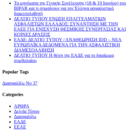
Τα μηνύματα της Γενικής Συνέλευσης (18 & 19 Ιουνίου) του
BIPAR και τι σημαίνουν για τον Έλληνα ασφαλιστικό
διαμεσολαβητή
ΔΕΛΤΙΟ ΤΥΠΟΥ ΕΝΩΣΗ ΕΠΑΓΓΕΛΜΑΤΙΩΝ
ΑΣΦΑΛΙΣΤΩΝ ΕΛΛΑΔΟΣ: ΣΥΝΑΝΤΗΣΗ ΜΕ ΤΗΝ
ΕΑΕΕ ΓΙΑ ΕΝΙΣΧΥΣΗ ΘΕΣΜΙΚΗΣ ΣΥΝΕΡΓΑΣΙΑΣ ΚΑΙ
ΚΟΙΝΕΣ ΔΡΑΣΕΙΣ
EΑΔΕ: ΔΕΛΤΙΟ ΤΥΠΟΥ / ΑΝΑΘΕΩΡΗΣΗ IDD – ΝΕΑ
ΕΥΡΩΠΑΪΚΑ ΔΕΔΟΜΕΝΑ ΓΙΑ ΤΗΝ ΑΣΦΑΛΙΣΤΙΚΗ
ΔΙΑΜΕΣΟΛΑΒΗΣΗ
ΔΕΛΤΙΟ ΤΥΠΟΥ Η θέση της ΕΑΔΕ για το δικαίωμα
συμβολαίου
Popular Tags
Διασφαλίζω Νο 37
Categories
ΑΡΘΡΑ
Δελτία Τύπου
Διασφαλίζω
ΕΑΔΕ
ΕΕΑΕ