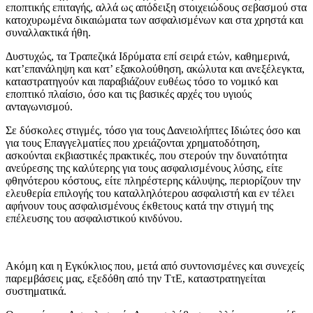
εποπτικής επιταγής, αλλά ως απόδειξη στοιχειώδους σεβασμού στα
κατοχυρωμένα δικαιώματα των ασφαλισμένων και στα χρηστά και
συναλλακτικά ήθη.
Δυστυχώς, τα Τραπεζικά Ιδρύματα επί σειρά ετών, καθημερινά,
κατ’επανάληψη και κατ’ εξακολούθηση, ακώλυτα και ανεξέλεγκτα,
καταστρατηγούν και παραβιάζουν ευθέως τόσο το νομικό και
εποπτικό πλαίσιο, όσο και τις βασικές αρχές του υγιούς
ανταγωνισμού.
Σε δύσκολες στιγμές, τόσο για τους Δανειολήπτες Ιδιώτες όσο και
για τους Επαγγελματίες που χρειάζονται χρηματοδότηση,
ασκούνται εκβιαστικές πρακτικές, που στερούν την δυνατότητα
ανεύρεσης της καλύτερης για τους ασφαλισμένους λύσης, είτε
φθηνότερου κόστους, είτε πληρέστερης κάλυψης, περιορίζουν την
ελευθερία επιλογής του καταλληλότερου ασφαλιστή και εν τέλει
αφήνουν τους ασφαλισμένους έκθετους κατά την στιγμή της
επέλευσης του ασφαλιστικού κινδύνου.
Ακόμη και η Εγκύκλιος που, μετά από συντονισμένες και συνεχείς
παρεμβάσεις μας, εξεδόθη από την ΤτΕ, καταστρατηγείται
συστηματικά.