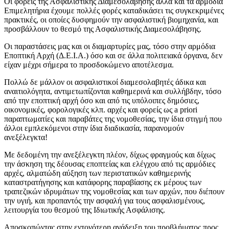
Οι φορείς της Ασφαλιστικής Διαμεσολάβησης αλλά και τα αρμόδια
Επιμελητήρια έχουμε πολλές φορές καταδικάσει τις συγκεκριμένες
πρακτικές, οι οποίες δυσφημούν την ασφαλιστική βιομηχανία, και
προσβάλλουν το θεσμό της Ασφαλιστικής Διαμεσολάβησης.
Οι παραστάσεις μας και οι διαμαρτυρίες μας, τόσο στην αρμόδια
Εποπτική Αρχή (Δ.Ε.Ι.Α.) όσο και σε άλλα πολιτειακά όργανα, δεν
είχαν μέχρι σήμερα το προσδοκώμενο αποτέλεσμα.
Πολλώ δε μάλλον οι ασφαλιστικοί διαμεσολαβητές άδικα και
αναιτιολόγητα, αντιμετωπίζονται καθημερινά και συλλήβδην, τόσο
από την εποπτική αρχή όσο και από τις υπόλοιπες δημόσιες,
οικονομικές, φορολογικές κλπ. αρχές και φορείς ως a priori
παραπτωματίες και παραβάτες της νομοθεσίας, την ίδια στιγμή που
άλλοι εμπλεκόμενοι στην ίδια διαδικασία, παρανομούν
ανεξέλεγκτα!
Με δεδομένη την ανεξέλεγκτη πλέον, δίχως φραγμούς και δίχως
την άσκηση της δέουσας εποπτείας και ελέγχου από τις αρμόδιες
αρχές, αλματώδη αύξηση των περιστατικών καθημερινής
καταστρατήγησης και κατάφορης παραβίασης εκ μέρους των
τραπεζικών ιδρυμάτων της νομοθεσίας και των αρχών, που διέπουν
την υγιή, και προπαντός την ασφαλή για τους ασφαλισμένους,
λειτουργία του θεσμού της Ιδιωτικής Ασφάλισης.
Αποσκοπώντας στην εντονότερη ανάδειξη του προβλήματος προς