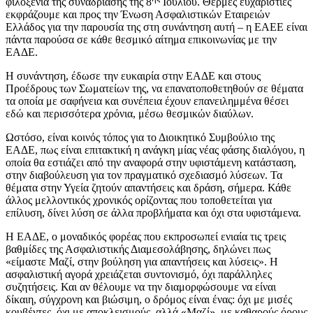
φιλοξενία της συναδρίασης της 8
Ιουλίου. Θερμές ευχαριστίες
εκφράζουμε και προς την Ένωση Ασφαλιστικών Εταιρειών
Ελλάδος για την παρουσία της στη συνάντηση αυτή – η ΕΑΕΕ είναι
πάντα παρούσα σε κάθε θεσμικό αίτημα επικοινωνίας με την
ΕΑΔΕ.
Η συνάντηση, έδωσε την ευκαιρία στην ΕΑΔΕ και στους
Προέδρους των Σωματείων της, να επανατοποθετηθούν σε θέματα
τα οποία με σαφήνεια και συνέπεια έχουν επανειλημμένα θέσει
εδώ και περισσότερα χρόνια, μέσω θεσμικών διαύλων.
Ωστόσο, είναι κοινός τόπος για το Διοικητικό Συμβούλιο της
ΕΑΔΕ, πως είναι επιτακτική η ανάγκη μίας νέας φάσης διαλόγου, η
οποία θα εστιάζει από την αναφορά στην υφιστάμενη κατάσταση,
στην διαβούλευση για τον πραγματικό σχεδιασμό λύσεων. Τα
θέματα στην Υγεία ζητούν απαντήσεις και δράση, σήμερα. Κάθε
άλλος μελλοντικός χρονικός ορίζοντας που τοποθετείται για
επίλυση, δίνει λύση σε άλλα προβλήματα και όχι στα υφιστάμενα.
Η ΕΑΔΕ, ο μοναδικός φορέας που εκπροσωπεί ενιαία τις τρεις
βαθμίδες της Ασφαλιστικής Διαμεσολάβησης, δηλώνει πως
«είμαστε Μαζί, στην βούληση για απαντήσεις και λύσεις». Η
ασφαλιστική αγορά χρειάζεται συντονισμό, όχι παράλληλες
συζητήσεις. Και αν θέλουμε να την διαμορφώσουμε να είναι
δίκαιη, σύγχρονη και βιώσιμη, ο δρόμος είναι ένας: όχι με μισές
κουβέντες, όχι με αποκλεισμούς, αλλά «Μαζί», με καθαρούς όρους