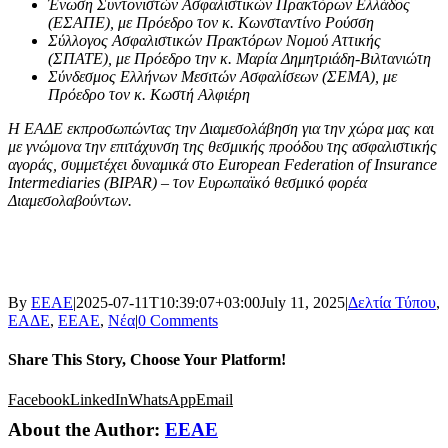
Ένωση Συντονιστών Ασφαλιστικών Πρακτόρων Ελλάδος
(ΕΣΑΠΕ), με Πρόεδρο τον κ. Κωνσταντίνο Ρούσση
Σύλλογος Ασφαλιστικών Πρακτόρων Νομού Αττικής
(ΣΠΑΤΕ), με Πρόεδρο την κ. Μαρία Δημητριάδη-Βιλτανιώτη
Σύνδεσμος Ελλήνων Μεσιτών Ασφαλίσεων (ΣΕΜΑ), με
Πρόεδρο τον κ. Κωστή Αλφιέρη
Η ΕΑΔΕ εκπροσωπώντας την Διαμεσολάβηση για την χώρα μας και
με γνώμονα την επιτάχυνση της θεσμικής προόδου της ασφαλιστικής
αγοράς, συμμετέχει δυναμικά στο European Federation of Insurance
Intermediaries (BIPAR) – τον Ευρωπαϊκό θεσμικό φορέα
Διαμεσολαβούντων.
By
ΕΕΑΕ
|
2025-07-11T10:39:07+03:00
July 11, 2025
|
Δελτία Τύπου
,
ΕΑΔΕ
,
ΕΕΑΕ
,
Νέα
|
0 Comments
Share This Story, Choose Your Platform!
Facebook
LinkedIn
WhatsApp
Email
About the Author:
ΕΕΑΕ