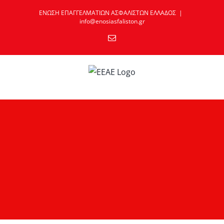
Skip
ΕΝΩΣΗ ΕΠΑΓΓΕΛΜΑΤΙΩΝ ΑΣΦΑΛΙΣΤΩΝ ΕΛΛΑΔΟΣ
|
to
info@enosiasfaliston.gr
content
Email