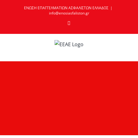
Skip
ΕΝΩΣΗ ΕΠΑΓΓΕΛΜΑΤΙΩΝ ΑΣΦΑΛΙΣΤΩΝ ΕΛΛΑΔΟΣ
|
to
info@enosiasfaliston.gr
content
Email