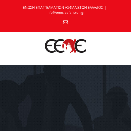
Skip
ΕΝΩΣΗ ΕΠΑΓΓΕΛΜΑΤΙΩΝ ΑΣΦΑΛΙΣΤΩΝ ΕΛΛΑΔΟΣ
|
to
info@enosiasfaliston.gr
content
Email